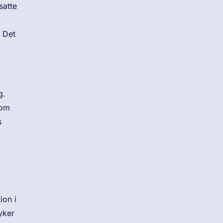
satte
. Det
g.
som
s
ion i
yker