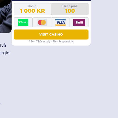
Bonus
Free Spins
1 000 KR
100
VISIT CASINO
18+ · T&Cs Apply · Play Responsibly
 Två
ergio
.