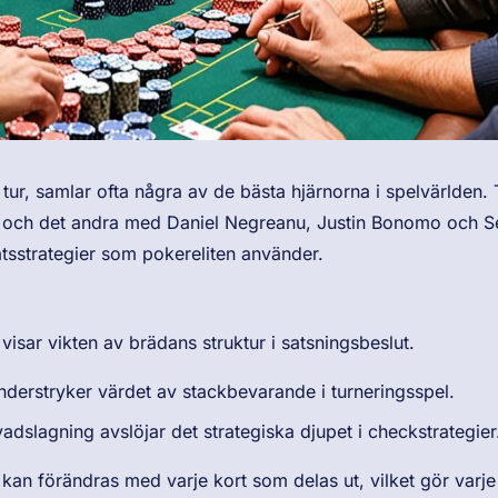
te tur, samlar ofta några av de bästa hjärnorna i spelvärlden.
a, och det andra med Daniel Negreanu, Justin Bonomo och S
atsstrategier som pokereliten använder.
visar vikten av brädans struktur i satsningsbeslut.
nderstryker värdet av stackbevarande i turneringsspel.
dslagning avslöjar det strategiska djupet i checkstrategier
kan förändras med varje kort som delas ut, vilket gör varje