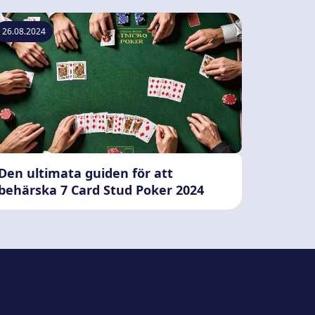
26.08.2024
Den ultimata guiden för att
behärska 7 Card Stud Poker 2024