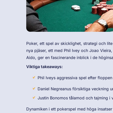
Poker, ett spel av skicklighet, strategi och li
nya pjäser, ett med Phil Ivey och Joao Vieir
Aido, ger en fascinerande inblick i de högins
Viktiga takeaways:
Phil Iveys aggressiva spel efter floppen 
Daniel Negreanus försiktiga veckning u
Justin Bonomos tålamod och tajming i va
Dynamiken i ett pokerspel med höga insatser 