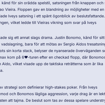
y, känd för sin orädda spelstil, satsningen från knappen och 
o Vieira. Floppen gav en blandning av möjligheter med en
lade Iveys satsning i ett spänt ögonblick av beslutsfattande
gen, vilket ledde till Vieiras vikning som svar på Iveys
ade sig ett annat slags drama. Justin Bonomo, känd för sitt
de vadslagning, bara för att mötas av Sergio Aidos tresatsnin
rots sin korta stack, belyser de nyanserade överväganden 
limax kom på 6♥-turen efter en checkad flopp, där Bonomo
 Aido, vilket visade upp de taktiska reträtterna som är lika
a.
v strategi som definierar high-stakes poker. Från Iveys
lamod och Bonomos lägliga aggression, varje drag är en lekt
sten att tajma. De beslut som tas av dessa spelare understr