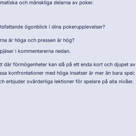
ematiska och mänskliga delarna av poker.
tsfattande ögonblick i dina pokerupplevelser?
erna är höga och pressen är hög?
 pjäser i kommentarerna nedan.
ett där förmögenheter kan slå på ett enda kort och djupet av
essa konfrontationer med höga insatser är mer än bara spel;
ch erbjuder ovärderliga lektioner för spelare på alla nivåer.