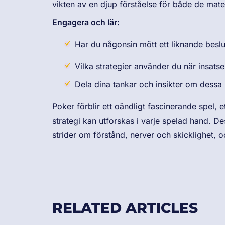
vikten av en djup förståelse för både de mat
Engagera och lär:
Har du någonsin mött ett liknande beslu
Vilka strategier använder du när insats
Dela dina tankar och insikter om dessa
Poker förblir ett oändligt fascinerande spel, 
strategi kan utforskas i varje spelad hand. D
strider om förstånd, nerver och skicklighet, o
RELATED ARTICLES