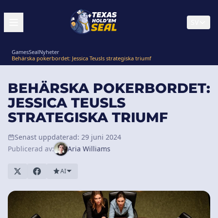
SV
GamesSeal
Nyheter
Behärska pokerbordet: Jessica Teusls strategiska triumf
BEHÄRSKA POKERBORDET:
JESSICA TEUSLS
STRATEGISKA TRIUMF
Senast uppdaterad: 29 juni 2024
Publicerad av:
Aria Williams
AI