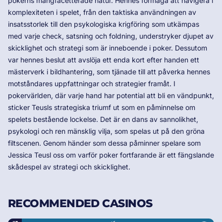
pokerns mångfacetterade natur. Hennes förmåga att navigera i
komplexiteten i spelet, från den taktiska användningen av
insatsstorlek till den psykologiska krigföring som utkämpas
med varje check, satsning och foldning, understryker djupet av
skicklighet och strategi som är inneboende i poker. Dessutom
var hennes beslut att avslöja ett enda kort efter handen ett
mästerverk i bildhantering, som tjänade till att påverka hennes
motståndares uppfattningar och strategier framåt. I
pokervärlden, där varje hand har potential att bli en vändpunkt,
sticker Teusls strategiska triumf ut som en påminnelse om
spelets bestående lockelse. Det är en dans av sannolikhet,
psykologi och ren mänsklig vilja, som spelas ut på den gröna
filtscenen. Genom händer som dessa påminner spelare som
Jessica Teusl oss om varför poker fortfarande är ett fängslande
skådespel av strategi och skicklighet.
RECOMMENDED CASINOS