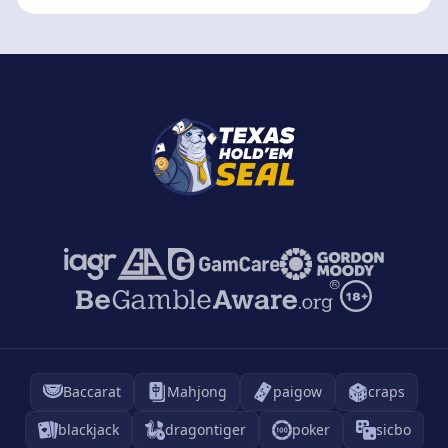
Baccarat
Mahjong
paigow
craps
blackjack
dragontiger
poker
sicbo