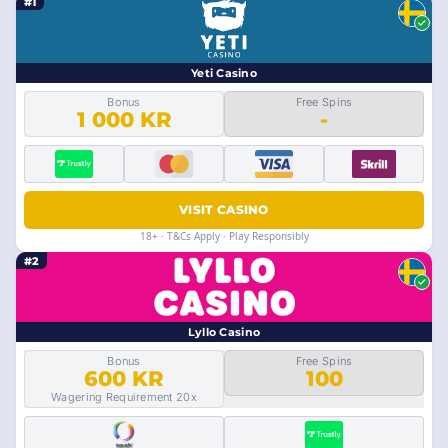
#1
Yeti Casino
Bonus
Free Spins
1 000 KR
-
VISIT CASINO
18+ · T&Cs Apply · Play Responsibly
#2
Lyllo Casino
Bonus
Free Spins
600 KR
100
Wagering Requirement 20x