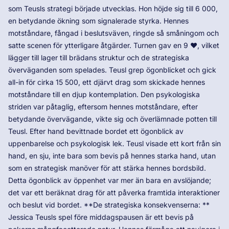
som Teusls strategi började utvecklas. Hon höjde sig till 6 000,
en betydande ökning som signalerade styrka. Hennes
motståndare, fångad i beslutsväven, ringde så småningom och
satte scenen för ytterligare åtgärder. Turnen gav en 9 ♥, vilket
lägger till lager till brädans struktur och de strategiska
överväganden som spelades. Teusl grep ögonblicket och gick
all-in för cirka 15 500, ett djärvt drag som skickade hennes
motståndare till en djup kontemplation. Den psykologiska
striden var påtaglig, eftersom hennes motståndare, efter
betydande övervägande, vikte sig och överlämnade potten till
Teusl. Efter hand bevittnade bordet ett ögonblick av
uppenbarelse och psykologisk lek. Teusl visade ett kort från sin
hand, en sju, inte bara som bevis på hennes starka hand, utan
som en strategisk manöver för att stärka hennes bordsbild.
Detta ögonblick av öppenhet var mer än bara en avslöjande;
det var ett beräknat drag för att påverka framtida interaktioner
och beslut vid bordet. **De strategiska konsekvenserna: **
Jessica Teusls spel före middagspausen är ett bevis på