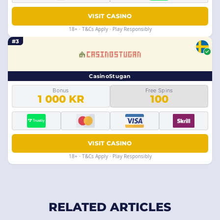
VISIT CASINO
18+ · T&Cs Apply · Play Responsibly
#3
CasinoStugan
Bonus
Free Spins
1 000 KR
100
VISIT CASINO
18+ · T&Cs Apply · Play Responsibly
RELATED ARTICLES