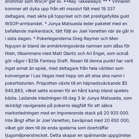
drömmar som WSOP ger liv. **Key Takeaways: ** * Vinnaren
kommer att dyka upp från ett massivt fält med 19 337
deltagare, med sikte på toppriset och det prestigefyllda guld
WSOP-armbandet. * Junya Matsueda leder paketet med en
befallande markerstack, tätt följt av Joel Vanetten när de går in
i sista dagen. * Pokerlegenderna Greg Raymer och Men
Nguyen är bland de anmärkningsvärda namnen som slåss för
titeln, tillsammans med Matt Glantz och Ari Engel, som också
gör vågor i $25k Fantasy Draft. Resan till denna punkt har varit
inget annat än episk, med deltagare från hela världen som
konvergerar i Las Vegas med hopp om att etsa sina namn i
pokerhistorien. Prispotten växte till en häpnadsväckande $5
940,883, vilket satte scenen för en hård kamp bland spelets
bästa. Ledande inledningen till dag 3 är Junya Matsueda, som
skickligt navigerade på pokerns slagfält för att säkra
markerledningen med en imponerande stack på 20 925 000.
Inte långt efter är Joel Vanetten, beväpnad med 20 650 000,
vilket gör dem till de enda spelarna som överträffar
tjugomiljonerstrecket. Detta skapar en spännande uppgörelse