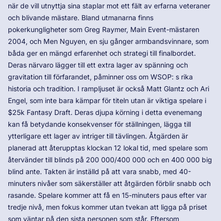
när de vill utnyttja sina staplar mot ett fält av erfarna veteraner
och blivande mästare. Bland utmanarna finns
pokerkungligheter som Greg Raymer, Main Event-mästaren
2004, och Men Nguyen, en sju gånger armbandsvinnare, som
båda ger en mängd erfarenhet och strategi till finalbordet.
Deras närvaro lägger till ett extra lager av spänning och
gravitation till förfarandet, påminner oss om WSOP: s rika
historia och tradition. I rampljuset är också Matt Glantz och Ari
Engel, som inte bara kämpar för titeln utan är viktiga spelare i
$25k Fantasy Draft. Deras djupa körning i detta evenemang
kan få betydande konsekvenser för ställningen, lägga till
ytterligare ett lager av intriger till tävlingen. Åtgärden är
planerad att återupptas klockan 12 lokal tid, med spelare som
återvänder till blinds på 200 000/400 000 och en 400 000 big
blind ante. Takten är inställd på att vara snabb, med 40-
minuters nivåer som säkerställer att åtgärden förblir snabb och
rasande. Spelare kommer att få en 15-minuters paus efter var
tredje nivå, men fokus kommer utan tvekan att ligga på priset
som väntar på den sista personen som står. Eftersom