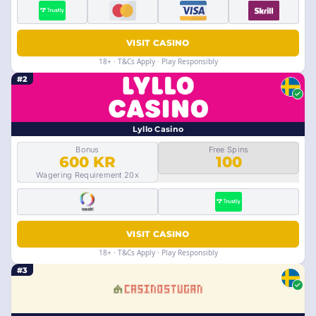
VISIT CASINO
18+ · T&Cs Apply · Play Responsibly
#2
Lyllo Casino
Bonus
Free Spins
600 KR
100
Wagering Requirement 20x
VISIT CASINO
18+ · T&Cs Apply · Play Responsibly
#3