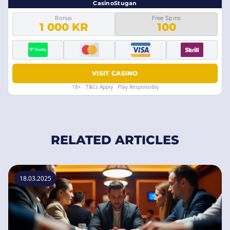
CasinoStugan
Bonus
Free Spins
1 000 KR
100
VISIT CASINO
18+ · T&Cs Apply · Play Responsibly
RELATED ARTICLES
18.03.2025