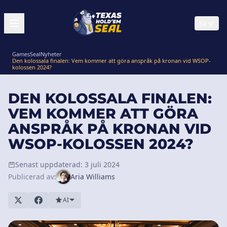
SV
GamesSeal
Nyheter
Den kolossala finalen: Vem kommer att göra anspråk på kronan vid WSOP-
kolossen 2024?
DEN KOLOSSALA FINALEN:
VEM KOMMER ATT GÖRA
ANSPRÅK PÅ KRONAN VID
WSOP-KOLOSSEN 2024?
Senast uppdaterad: 3 juli 2024
Publicerad av:
Aria Williams
AI