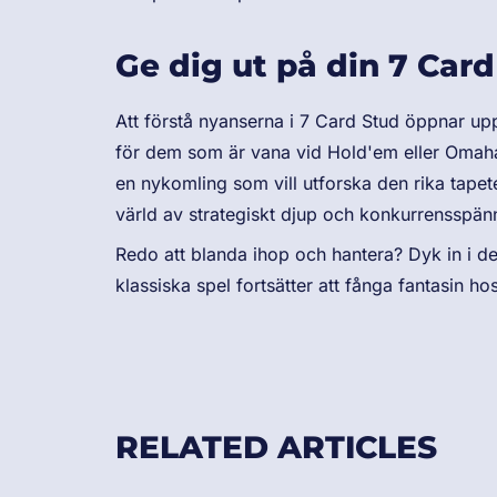
Ge dig ut på din 7 Car
Att förstå nyanserna i 7 Card Stud öppnar up
för dem som är vana vid Hold'em eller Omaha
en nykomling som vill utforska den rika tape
värld av strategiskt djup och konkurrensspän
Redo att blanda ihop och hantera? Dyk in i de
klassiska spel fortsätter att fånga fantasin ho
RELATED ARTICLES