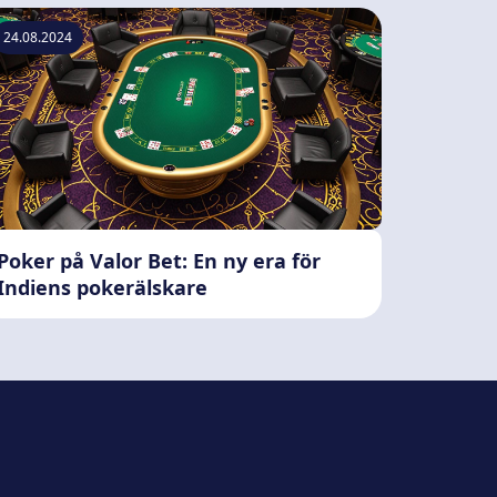
24.08.2024
Poker på Valor Bet: En ny era för
Indiens pokerälskare