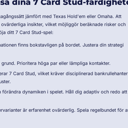
ssa dina 7 Card Stud-färdighet
vägagångssätt jämfört med Texas Hold'em eller Omaha. Att
ovärderliga insikter, vilket möjliggör beräknade risker och
höja ditt 7 Card Stud-spel:
ationen finns bokstavligen på bordet. Justera din strategi
 grund. Prioritera höga par eller lämpliga kontakter.
rar 7 Card Stud, vilket kräver disciplinerad bankrullehanter
uster.
 förändra dynamiken i spelet. Håll dig adaptiv och redo att
varianter är erfarenhet ovärderlig. Spela regelbundet för a
.