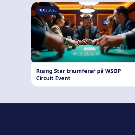
18.03.2025
Rising Star triumferar på WSOP
Circuit Event