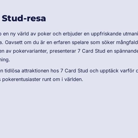
d Stud-resa
p en ny värld av poker och erbjuder en uppfriskande utman
. Oavsett om du är en erfaren spelare som söker mångfald 
ten av pokervarianter, presenterar 7 Card Stud en spännand
ning.
n tidlösa attraktionen hos 7 Card Stud och upptäck varför 
s pokerentusiaster runt om i världen.